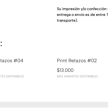
Su impresión y/o confección s
entrega o envío es de entre 7
transporte).
:
etazos #04
Print Retazos #02
$13.000
TES DISPONIBLES
MÁS VARIANTES DISPONIBLES