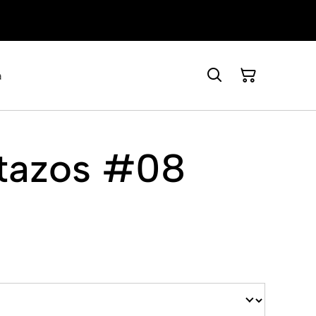
a
etazos #08