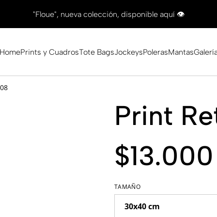
"Floue", nueva colección, disponible aquí 👁
Home
Prints y Cuadros
Tote Bags
Jockeys
Poleras
Mantas
Galerí
#08
Print R
$13.000
TAMAÑO