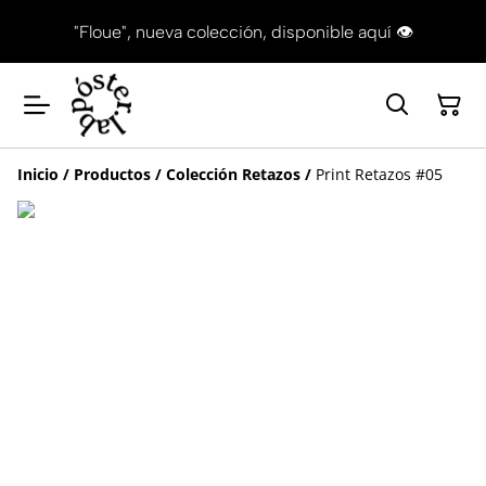
"Floue", nueva colección, disponible aquí 👁
Inicio
/
Productos
/
Colección Retazos
/
Print Retazos #05