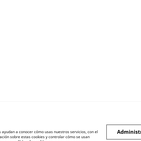
Administ
os ayudan a conocer cómo usas nuestros servicios, con el
Entregas
Instagram
ación sobre estas cookies y controlar cómo se usan