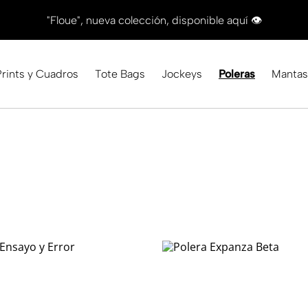
"Floue", nueva colección, disponible aquí 👁
Prints y Cuadros
Tote Bags
Jockeys
Poleras
Mantas