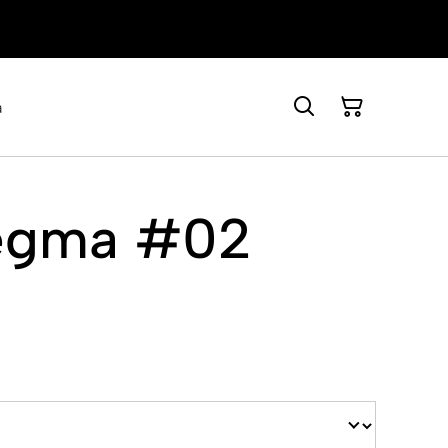
a
legma #02