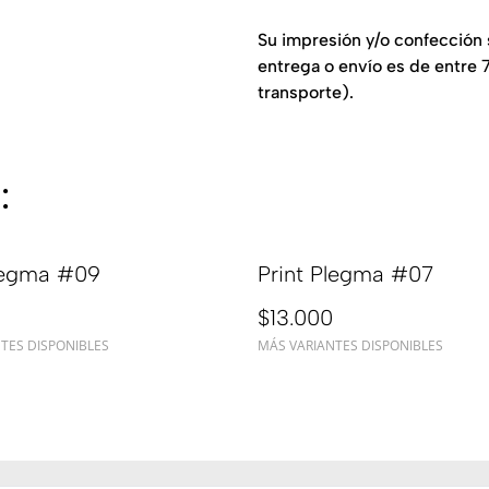
Su impresión y/o confección s
entrega o envío es de entre 7
transporte).
:
Plegma #09
Print Plegma #07
$13.000
TES DISPONIBLES
MÁS VARIANTES DISPONIBLES