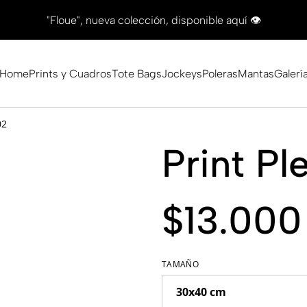
"Floue", nueva colección, disponible aquí 👁
Home
Prints y Cuadros
Tote Bags
Jockeys
Poleras
Mantas
Galerí
02
Print P
$13.000
TAMAÑO