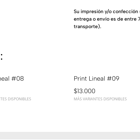
Su impresión y/o confección s
entrega o envío es de entre 7
transporte).
:
ineal #08
Print Lineal #09
$13.000
TES DISPONIBLES
MÁS VARIANTES DISPONIBLES