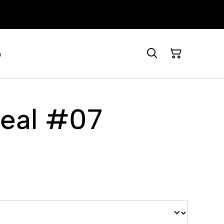
a
neal #07