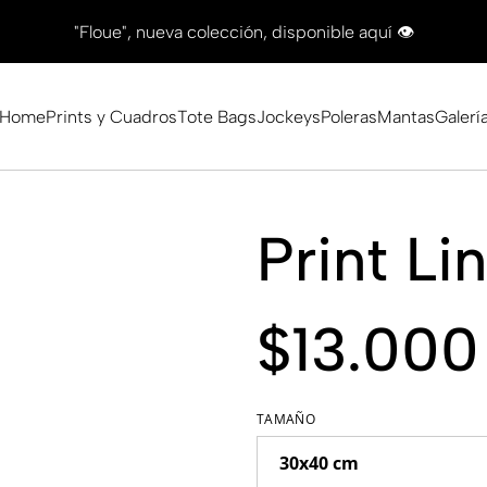
"Floue", nueva colección, disponible aquí 👁
Home
Prints y Cuadros
Tote Bags
Jockeys
Poleras
Mantas
Galerí
Print Li
$13.000
TAMAÑO